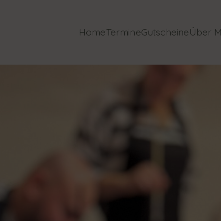
Home
Termine
Gutscheine
Über M
burg