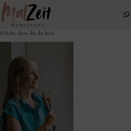
Zum
Inhalt
springen
MalZeit
Mobile Painting
Salzburg
Schön, dass du da bist.